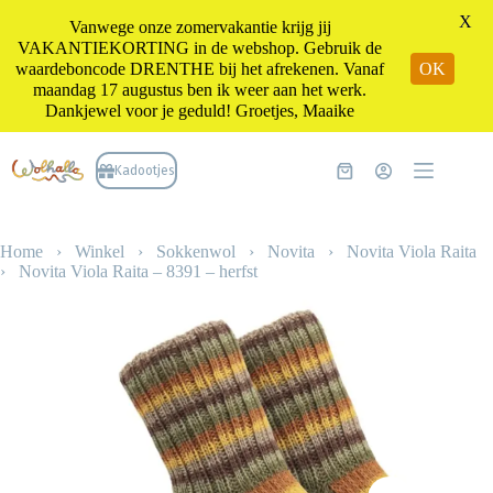
X
Vanwege onze zomervakantie krijg jij
VAKANTIEKORTING in de webshop. Gebruik de
waardeboncode DRENTHE bij het afrekenen. Vanaf
OK
maandag 17 augustus ben ik weer aan het werk.
Dankjewel voor je geduld! Groetjes, Maaike
Ga
naar
Kadootjes
Winkelwagen
de
inhoud
Home
›
Winkel
›
Sokkenwol
›
Novita
›
Novita Viola Raita
›
Novita Viola Raita – 8391 – herfst