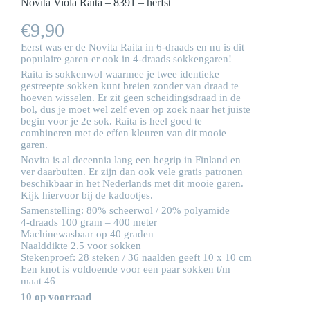
Novita Viola Raita – 8391 – herfst
€
9,90
Eerst was er de Novita Raita in 6-draads en nu is dit
populaire garen er ook in 4-draads sokkengaren!
Raita is sokkenwol waarmee je twee identieke
gestreepte sokken kunt breien zonder van draad te
hoeven wisselen. Er zit geen scheidingsdraad in de
bol, dus je moet wel zelf even op zoek naar het juiste
begin voor je 2e sok. Raita is heel goed te
combineren met de effen kleuren van dit mooie
garen.
Novita is al decennia lang een begrip in Finland en
ver daarbuiten. Er zijn dan ook vele gratis patronen
beschikbaar in het Nederlands met dit mooie garen.
Kijk hiervoor bij de
kadootjes
.
Samenstelling: 80% scheerwol / 20% polyamide
4-draads 100 gram – 400 meter
Machinewasbaar op 40 graden
Naalddikte 2.5 voor sokken
Stekenproef: 28 steken / 36 naalden geeft 10 x 10 cm
Een knot is voldoende voor een paar sokken t/m
maat 46
10 op voorraad