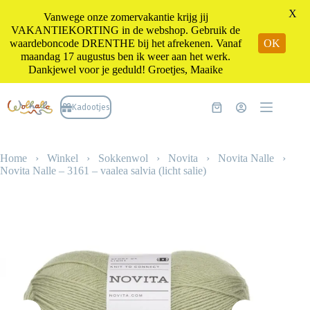
X
Vanwege onze zomervakantie krijg jij
VAKANTIEKORTING in de webshop. Gebruik de
waardeboncode DRENTHE bij het afrekenen. Vanaf
OK
maandag 17 augustus ben ik weer aan het werk.
Dankjewel voor je geduld! Groetjes, Maaike
Ga
naar
Kadootjes
Winkelwagen
de
inhoud
Home
›
Winkel
›
Sokkenwol
›
Novita
›
Novita Nalle
›
Novita Nalle – 3161 – vaalea salvia (licht salie)