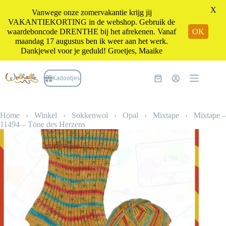
X
Vanwege onze zomervakantie krijg jij
VAKANTIEKORTING in de webshop. Gebruik de
waardeboncode DRENTHE bij het afrekenen. Vanaf
OK
maandag 17 augustus ben ik weer aan het werk.
Dankjewel voor je geduld! Groetjes, Maaike
Ga
naar
Kadootjes
Winkelwagen
de
inhoud
Home
›
Winkel
›
Sokkenwol
›
Opal
›
Mixtape
›
Mixtape –
11494 – Töne des Herzens