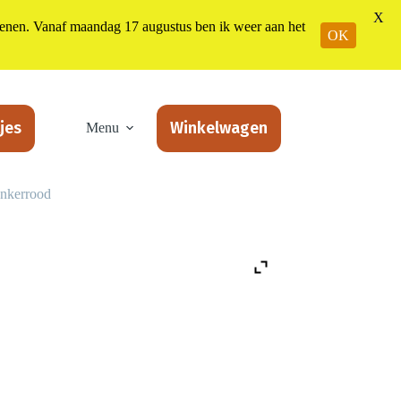
X
n. Vanaf maandag 17 augustus ben ik weer aan het
OK
jes
Winkelwagen
Menu
onkerrood