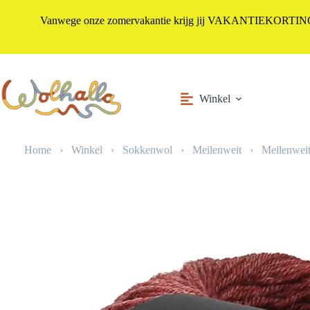
Vanwege onze zomervakantie krijg jij VAKANTIEKORTING i
Ga
naar
de
inhoud
Winkel
Home
›
Winkel
›
Sokkenwol
›
Meilenweit
›
Meilenweit