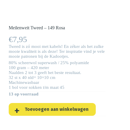
Meilenweit Tweed – 149 Rosa
€
7,95
Tweed is zó mooi met kabels! En zéker als het zulke
mooie kwaliteit is als deze! Ter inspiratie vind je vele
mooie patronen bij de
Kadootjes
.
80% scheerwol superwash / 25% polyamide
100 gram – 420 meter
Naalden 2 tot 3 geeft het beste resultaat.
32 st x 40 nld= 10×10 cm
Machinewasbaar
1 bol voor sokken t/m maat 45
13 op voorraad
Toevoegen aan winkelwagen