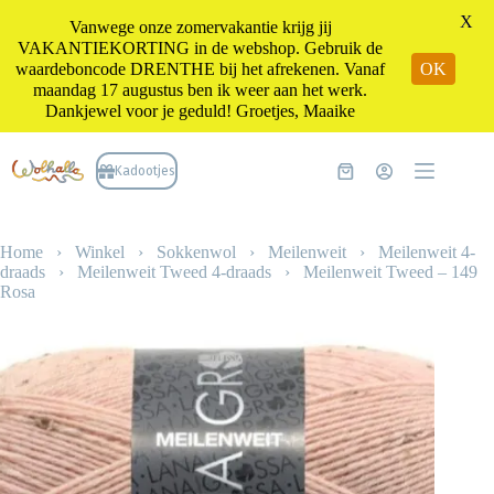
X
Vanwege onze zomervakantie krijg jij
VAKANTIEKORTING in de webshop. Gebruik de
waardeboncode DRENTHE bij het afrekenen. Vanaf
OK
maandag 17 augustus ben ik weer aan het werk.
Dankjewel voor je geduld! Groetjes, Maaike
Ga
naar
Kadootjes
Winkelwagen
de
inhoud
Home
›
Winkel
›
Sokkenwol
›
Meilenweit
›
Meilenweit 4-
draads
›
Meilenweit Tweed 4-draads
›
Meilenweit Tweed – 149
Rosa