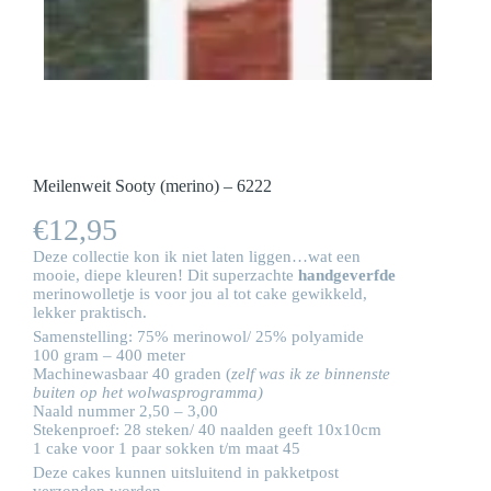
Meilenweit Sooty (merino) – 6222
€
12,95
Deze collectie kon ik niet laten liggen…wat een
mooie, diepe kleuren! Dit superzachte
handgeverfde
merinowolletje is voor jou al tot cake gewikkeld,
lekker praktisch.
Samenstelling: 75% merinowol/ 25% polyamide
100 gram – 400 meter
Machinewasbaar 40 graden (
zelf was ik ze binnenste
buiten op het wolwasprogramma)
Naald nummer 2,50 – 3,00
Stekenproef: 28 steken/ 40 naalden geeft 10x10cm
1 cake voor 1 paar sokken t/m maat 45
Deze cakes kunnen uitsluitend in pakketpost
verzonden worden.