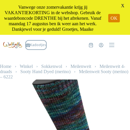
X
Vanwege onze zomervakantie krijg jij
VAKANTIEKORTING in de webshop. Gebruik de
waardeboncode DRENTHE bij het afrekenen. Vanaf
OK
maandag 17 augustus ben ik weer aan het werk.
Dankjewel voor je geduld! Groetjes, Maaike
Ga
naar
Kadootjes
Winkelwagen
de
inhoud
Home
›
Winkel
›
Sokkenwol
›
Meilenweit
›
Meilenweit 4-
draads
›
Sooty Hand Dyed (merino)
›
Meilenweit Sooty (merino)
– 6222