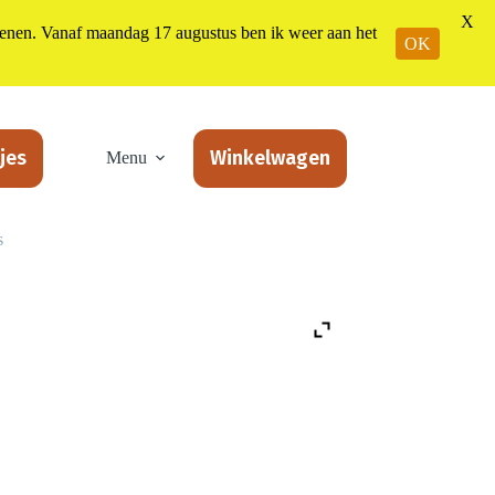
X
n. Vanaf maandag 17 augustus ben ik weer aan het
OK
jes
Winkelwagen
Menu
s