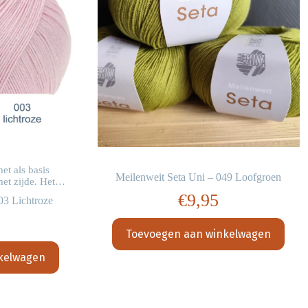
t als basis
Meilenweit Seta Uni – 049 Loofgroen
et zijde. Het…
€
9,95
03 Lichtroze
Toevoegen aan winkelwagen
kelwagen