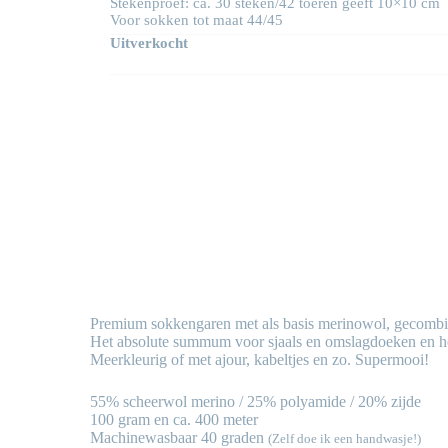
Stekenproef: ca. 30 steken/42 toeren geeft 10×10 cm
Voor sokken tot maat 44/45
Uitverkocht
Premium sokkengaren met als basis merinowol, gecombin
Het absolute summum voor sjaals en omslagdoeken en hee
Meerkleurig of met ajour, kabeltjes en zo. Supermooi!
55% scheerwol merino / 25% polyamide / 20% zijde
100 gram en ca. 400 meter
Machinewasbaar 40 graden
(Zelf doe ik een handwasje!)