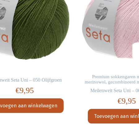
Premium sokkengaren me
nweit Seta Uni – 050 Olijfgroen
merinowol, gecombineerd m
€
9,95
Meilenweit Seta Uni – 0
€
9,95
voegen aan winkelwagen
Toevoegen aan win