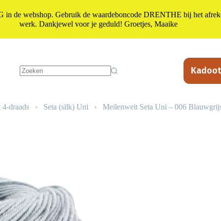
n de webshop. Gebruik de waardeboncode DRENTHE bij het afrekene
werk. Dankjewel voor je geduld! Groetjes, Maaike
Kadoot
Geen
resultaten
 4-draads
›
Seta (silk) Uni
›
Meilenweit Seta Uni – 006 Blauwgrij