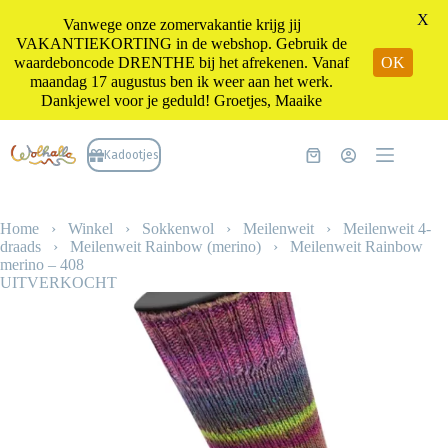
X
Vanwege onze zomervakantie krijg jij
VAKANTIEKORTING in de webshop. Gebruik de
waardeboncode DRENTHE bij het afrekenen. Vanaf
OK
maandag 17 augustus ben ik weer aan het werk.
Dankjewel voor je geduld! Groetjes, Maaike
Ga
naar
Kadootjes
Winkelwagen
de
inhoud
Home
›
Winkel
›
Sokkenwol
›
Meilenweit
›
Meilenweit 4-
draads
›
Meilenweit Rainbow (merino)
›
Meilenweit Rainbow
merino – 408
UITVERKOCHT