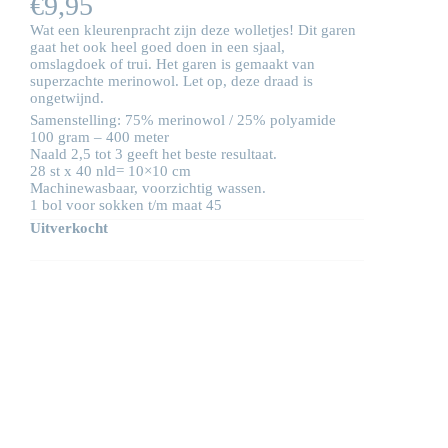
€
9,95
Wat een kleurenpracht zijn deze wolletjes! Dit garen
gaat het ook heel goed doen in een sjaal,
omslagdoek of trui. Het garen is gemaakt van
superzachte merinowol. Let op, deze draad is
ongetwijnd.
Samenstelling: 75% merinowol / 25% polyamide
100 gram – 400 meter
Naald 2,5 tot 3 geeft het beste resultaat.
28 st x 40 nld= 10×10 cm
Machinewasbaar, voorzichtig wassen.
1 bol voor sokken t/m maat 45
Uitverkocht