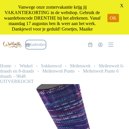
X
Vanwege onze zomervakantie krijg jij
VAKANTIEKORTING in de webshop. Gebruik de
waardeboncode DRENTHE bij het afrekenen. Vanaf
OK
maandag 17 augustus ben ik weer aan het werk.
Dankjewel voor je geduld! Groetjes, Maaike
Ga
naar
Kadootjes
Winkelwagen
de
inhoud
Home
›
Winkel
›
Sokkenwol
›
Meilenweit
›
Meilenweit 6-
draads en 8-draads
›
Meilenweit Punto
›
Meilenweit Punto 6
draads – 9648
UITVERKOCHT