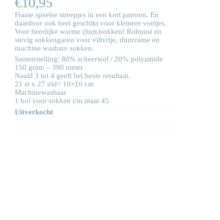
€
10,95
Fraaie speelse streepjes in een kort patroon. En
daardoor ook heel geschikt voor kleinere voetjes.
Voor heerlijke warme (huis)sokken! Robuust en
stevig sokkengaren voor viltvrije, duurzame en
machine wasbare sokken.
Samenstelling: 80% scheerwol / 20% polyamide
150 gram – 390 meter
Naald 3 tot 4 geeft het beste resultaat.
21 st x 27 nld= 10×10 cm
Machinewasbaar
1 bol voor sokken t/m maat 45
Uitverkocht