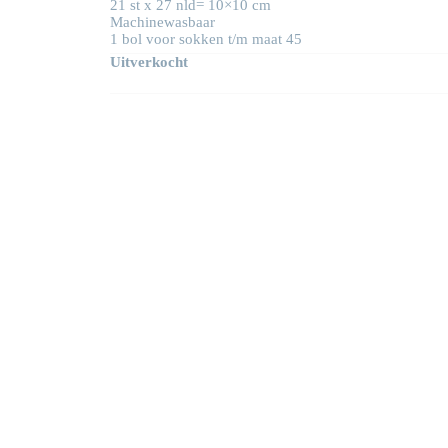
21 st x 27 nld= 10×10 cm
Machinewasbaar
1 bol voor sokken t/m maat 45
Uitverkocht