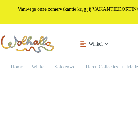
Vanwege onze zomervakantie krijg jij VAKANTIEKORTING i
Ga
naar
de
inhoud
Winkel
Home
›
Winkel
›
Sokkenwol
›
Heren Collecties
›
Meile