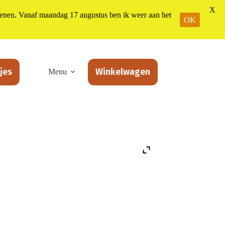
X
n. Vanaf maandag 17 augustus ben ik weer aan het
OK
jes
Winkelwagen
Menu