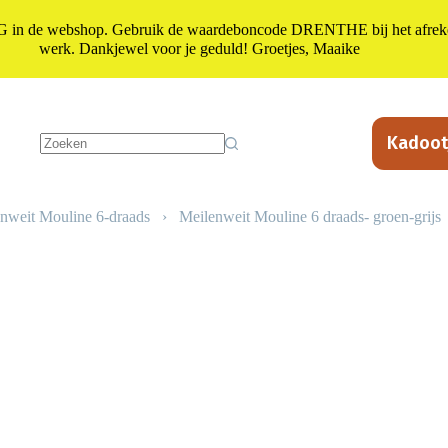
n de webshop. Gebruik de waardeboncode DRENTHE bij het afrekene
werk. Dankjewel voor je geduld! Groetjes, Maaike
Kadoot
Geen
resultaten
nweit Mouline 6-draads
›
Meilenweit Mouline 6 draads- groen-grijs