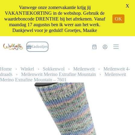
X
Vanwege onze zomervakantie krijg jij
VAKANTIEKORTING in de webshop. Gebruik de
waardeboncode DRENTHE bij het afrekenen. Vanaf
OK
maandag 17 augustus ben ik weer aan het werk.
Dankjewel voor je geduld! Groetjes, Maaike
Ga
naar
Kadootjes
Winkelwagen
de
inhoud
Home
›
Winkel
›
Sokkenwol
›
Meilenweit
›
Meilenweit 4-
draads
›
Meilenweit Merino Extrafine Mountain
›
Meilenweit
Merino Extrafine Mountain – 7601