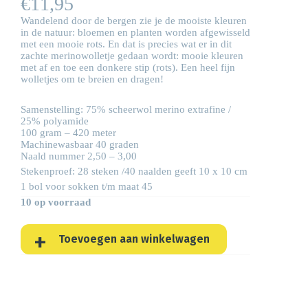
€
11,95
Wandelend door de bergen zie je de mooiste kleuren
in de natuur: bloemen en planten worden afgewisseld
met een mooie rots. En dat is precies wat er in dit
zachte merinowolletje gedaan wordt: mooie kleuren
met af en toe een donkere stip (rots). Een heel fijn
wolletjes om te breien en
dragen!
Samenstelling: 75% scheerwol merino extrafine /
25% polyamide
100 gram – 420 meter
Machinewasbaar 40 graden
Naald nummer 2,50 – 3,00
Stekenproef: 28 steken /40 naalden geeft 10 x 10 cm
1 bol voor sokken t/m maat 45
10 op voorraad
Toevoegen aan winkelwagen