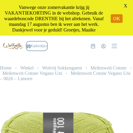
X
Vanwege onze zomervakantie krijg jij
VAKANTIEKORTING in de webshop. Gebruik de
waardeboncode DRENTHE bij het afrekenen. Vanaf
OK
maandag 17 augustus ben ik weer aan het werk.
Dankjewel voor je geduld! Groetjes, Maaike
Ga
naar
Kadootjes
Winkelwagen
de
inhoud
Home
›
Winkel
›
Wolvrij Sokkengaren
›
Meilenweit Cotone
›
Meilenweit Cotone Vegano Uni
›
Meilenweit Cotone Vegano Uni
– 0026 – Limoen