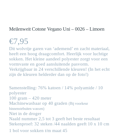
Meilenweit Cotone Vegano Uni – 0026 – Limoen
€
7,95
Dit wolvrije garen van ‘ademend’ en zacht materiaal,
heeft een hoog draagcomfort. Heerlijk voor luchtige
sokken. Het kleine aandeel polyester zorgt voor een
vormvaste en goed aansluitende pasvorm.
Verkrijgbaar in 24 verschillende kleuren! (In het echt
zijn de kleuren helderder dan op de foto!)
Samenstelling: 76% katoen / 14% polyamide / 10
polyester
100 gram – 420 meter
Machinewasbaar op 40 graden
(Bij voorkeur
binnenstebuiten wassen)
Niet in de droger
Naald nummer 2,5 tot 3 geeft het beste resultaat
Stekenproef: 32 steken /44 naalden geeft 10 x 10 cm
1 bol voor sokken t/m maat 45