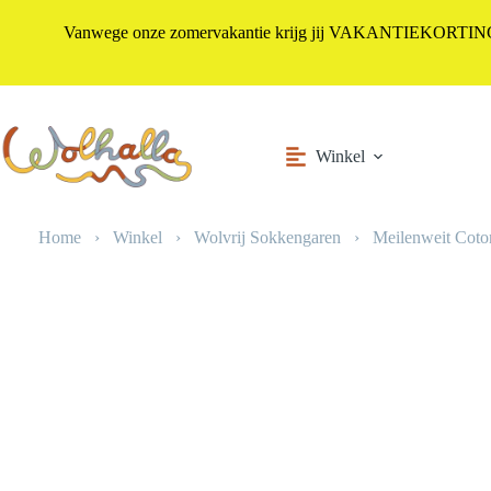
Vanwege onze zomervakantie krijg jij VAKANTIEKORTING i
Ga
naar
de
inhoud
Winkel
Home
›
Winkel
›
Wolvrij Sokkengaren
›
Meilenweit Coto