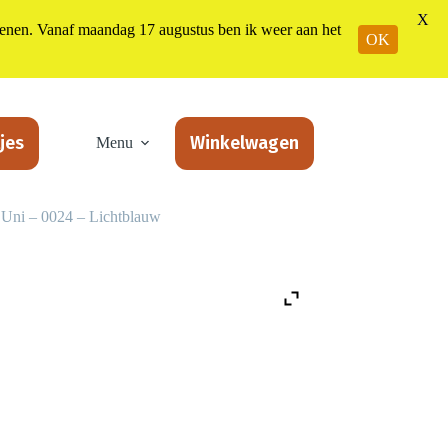
X
n. Vanaf maandag 17 augustus ben ik weer aan het
OK
jes
Winkelwagen
Menu
Uni – 0024 – Lichtblauw