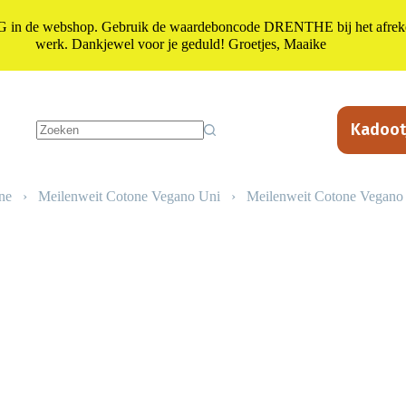
n de webshop. Gebruik de waardeboncode DRENTHE bij het afrekene
werk. Dankjewel voor je geduld! Groetjes, Maaike
Kadoot
Geen
resultaten
ne
›
Meilenweit Cotone Vegano Uni
›
Meilenweit Cotone Vegano 