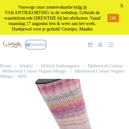
X
Vanwege onze zomervakantie krijg jij
VAKANTIEKORTING in de webshop. Gebruik de
waardeboncode DRENTHE bij het afrekenen. Vanaf
OK
maandag 17 augustus ben ik weer aan het werk.
Dankjewel voor je geduld! Groetjes, Maaike
Ga
naar
Kadootjes
Winkelwagen
de
inhoud
Home
›
Winkel
›
Wolvrij Sokkengaren
›
Meilenweit Cotone
›
Meilenweit Cotone Vegano Mango
›
Meilenweit Cotone Vegano
Mango – 4458