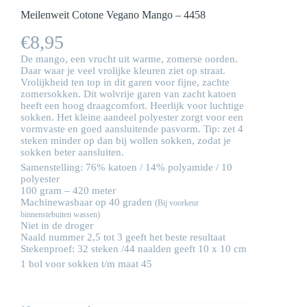
Meilenweit Cotone Vegano Mango – 4458
€
8,95
De mango, een vrucht uit warme, zomerse oorden.
Daar waar je veel vrolijke kleuren ziet op straat.
Vrolijkheid ten top in dit garen voor fijne, zachte
zomersokken. Dit wolvrije garen van zacht katoen
heeft een hoog draagcomfort. Heerlijk voor luchtige
sokken. Het kleine aandeel polyester zorgt voor een
vormvaste en goed aansluitende pasvorm. Tip: zet 4
steken minder op dan bij wollen sokken, zodat je
sokken beter aansluiten.
Samenstelling: 76% katoen / 14% polyamide / 10
polyester
100 gram – 420 meter
Machinewasbaar op 40 graden
(Bij voorkeur
binnenstebuiten wassen)
Niet in de droger
Naald nummer 2,5 tot 3 geeft het beste resultaat
Stekenproef: 32 steken /44 naalden geeft 10 x 10 cm
1 bol voor sokken t/m maat 45