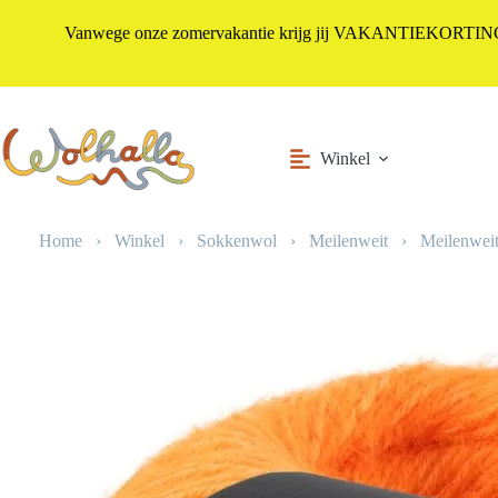
Vanwege onze zomervakantie krijg jij VAKANTIEKORTING i
Ga
naar
de
inhoud
Winkel
Home
›
Winkel
›
Sokkenwol
›
Meilenweit
›
Meilenweit