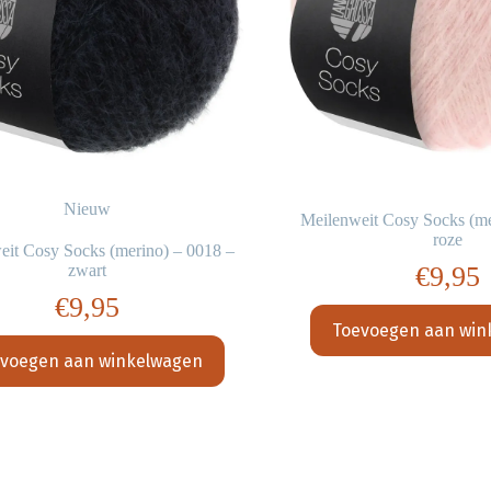
Nieuw
Meilenweit Cosy Socks (me
roze
eit Cosy Socks (merino) – 0018 –
zwart
€
9,95
€
9,95
Toevoegen aan win
voegen aan winkelwagen