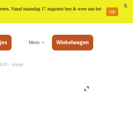
X
n. Vanaf maandag 17 augustus ben ik weer aan het
OK
jes
Winkelwagen
Menu
020 – oranje