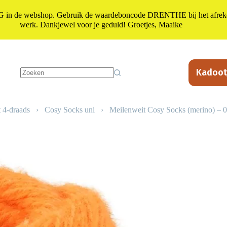
n de webshop. Gebruik de waardeboncode DRENTHE bij het afrekene
werk. Dankjewel voor je geduld! Groetjes, Maaike
Kadoot
Geen
resultaten
 4-draads
›
Cosy Socks uni
›
Meilenweit Cosy Socks (merino) – 0