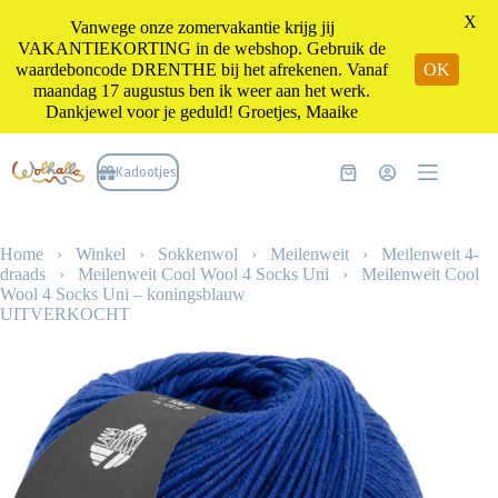
X
Vanwege onze zomervakantie krijg jij
VAKANTIEKORTING in de webshop. Gebruik de
waardeboncode DRENTHE bij het afrekenen. Vanaf
OK
maandag 17 augustus ben ik weer aan het werk.
Dankjewel voor je geduld! Groetjes, Maaike
Ga
naar
Kadootjes
Winkelwagen
de
inhoud
Home
›
Winkel
›
Sokkenwol
›
Meilenweit
›
Meilenweit 4-
draads
›
Meilenweit Cool Wool 4 Socks Uni
›
Meilenweit Cool
Wool 4 Socks Uni – koningsblauw
UITVERKOCHT