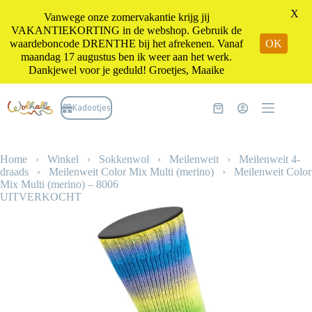
X
Vanwege onze zomervakantie krijg jij
VAKANTIEKORTING in de webshop. Gebruik de
waardeboncode DRENTHE bij het afrekenen. Vanaf
OK
maandag 17 augustus ben ik weer aan het werk.
Dankjewel voor je geduld! Groetjes, Maaike
Ga
naar
Kadootjes
Winkelwagen
de
inhoud
Home
›
Winkel
›
Sokkenwol
›
Meilenweit
›
Meilenweit 4-
draads
›
Meilenweit Color Mix Multi (merino)
›
Meilenweit Color
Mix Multi (merino) – 8006
UITVERKOCHT