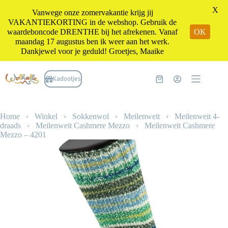
X
Vanwege onze zomervakantie krijg jij
VAKANTIEKORTING in de webshop. Gebruik de
waardeboncode DRENTHE bij het afrekenen. Vanaf
OK
maandag 17 augustus ben ik weer aan het werk.
Dankjewel voor je geduld! Groetjes, Maaike
Ga
naar
Kadootjes
Winkelwagen
de
inhoud
Home
›
Winkel
›
Sokkenwol
›
Meilenweit
›
Meilenweit 4-
draads
›
Meilenweit Cashmere Mezzo
›
Meilenweit Cashmere
Mezzo – 4201