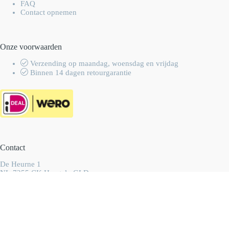
FAQ
Contact opnemen
Onze voorwaarden
Verzending op maandag, woensdag en vrijdag
Binnen 14 dagen retourgarantie
Contact
De Heurne 1
NL-7255 CK Hengelo GLD
Nederland
info@wolhalla.nl
+31 (0)657349751
Copyright 2003-2026 Wolhalla
-
Algemene voorwaarden
-
Privacyverklaring
- Ontwikkeld door
Best4u Group B.V.