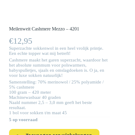
Meilenweit Cashmere Mezzo – 4201
€
12,95
Superzachte sokkenwol in een heel vrolijk printje.
Een echte topper wat mij betreft!
Cashmere maakt het garen superzacht, waardoor het
het absolute summum voor polswarmers,
babyspulletjes, sjaals en omslagdoeken is. O ja, en
voor luxe sokken natuurlijk!
Samenstelling: 70% merinowol / 25% polyamide /
5% cashmere
100 gram – 420 meter
Machinewasbaar 40 graden
Naald nummer 2,5 – 3,0 mm geeft het beste
resultaat.
1 bol voor sokken t/m maat 45
5 op voorraad