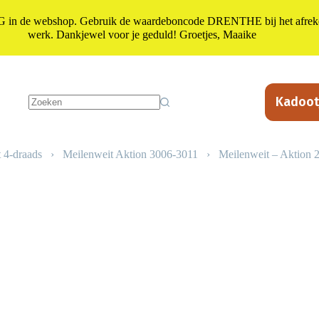
n de webshop. Gebruik de waardeboncode DRENTHE bij het afrekene
werk. Dankjewel voor je geduld! Groetjes, Maaike
Kadoot
Geen
resultaten
 4-draads
›
Meilenweit Aktion 3006-3011
›
Meilenweit – Aktion 