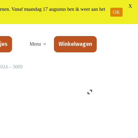
X
n. Vanaf maandag 17 augustus ben ik weer aan het
OK
jes
Winkelwagen
Menu
2024 – 3009