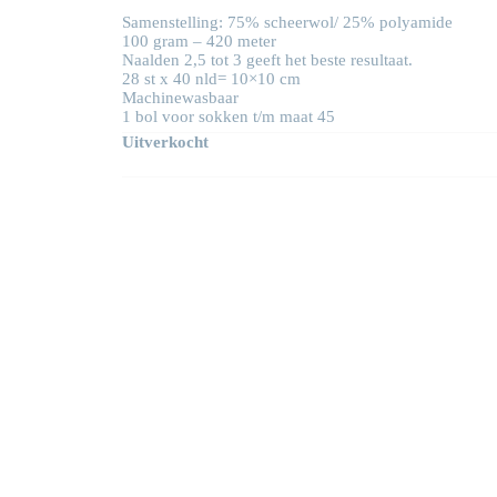
Samenstelling: 75% scheerwol/ 25% polyamide
100 gram – 420 meter
Naalden 2,5 tot 3 geeft het beste resultaat.
28 st x 40 nld= 10×10 cm
Machinewasbaar
1 bol voor sokken t/m maat 45
Uitverkocht