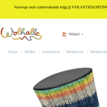
Vanwege onze zomervakantie krijg jij VAKANTIEKORTING i
Ga
naar
de
inhoud
Winkel
Home
›
Winkel
›
Sokkenwol
›
Meilenweit
›
Meilenweit