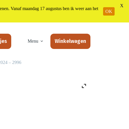
X
n. Vanaf maandag 17 augustus ben ik weer aan het
OK
jes
Winkelwagen
Menu
2024 – 2996