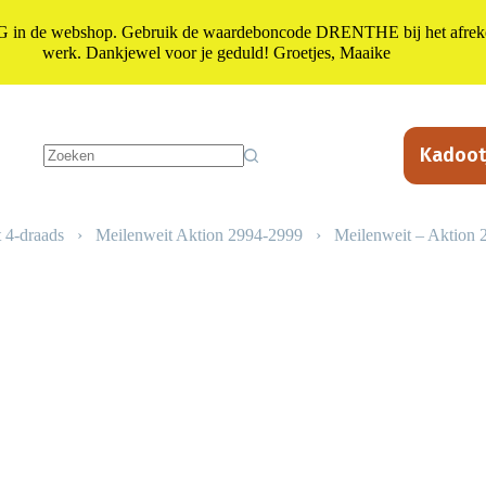
n de webshop. Gebruik de waardeboncode DRENTHE bij het afrekene
werk. Dankjewel voor je geduld! Groetjes, Maaike
Kadoot
Geen
resultaten
 4-draads
›
Meilenweit Aktion 2994-2999
›
Meilenweit – Aktion 