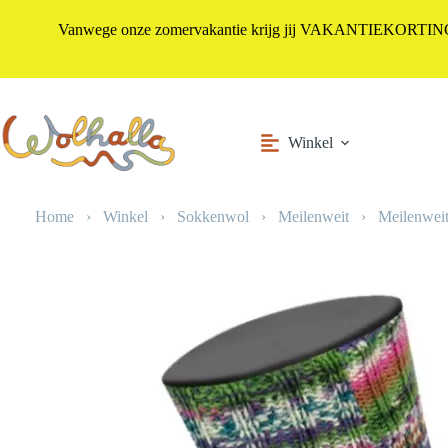
Vanwege onze zomervakantie krijg jij VAKANTIEKORTING i
Ga
naar
de
inhoud
Winkel
Home
›
Winkel
›
Sokkenwol
›
Meilenweit
›
Meilenweit