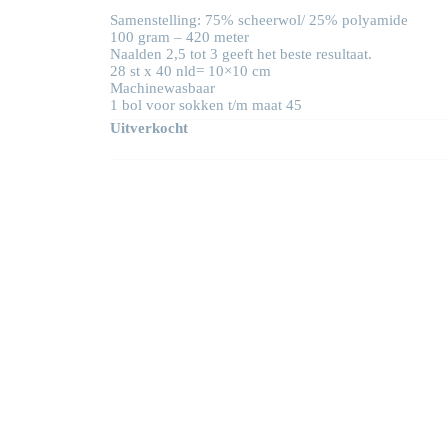
Samenstelling: 75% scheerwol/ 25% polyamide
100 gram – 420 meter
Naalden 2,5 tot 3 geeft het beste resultaat.
28 st x 40 nld= 10×10 cm
Machinewasbaar
1 bol voor sokken t/m maat 45
Uitverkocht