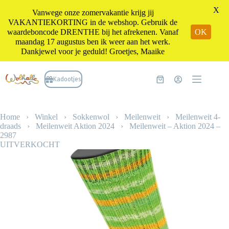
X
Vanwege onze zomervakantie krijg jij
VAKANTIEKORTING in de webshop. Gebruik de
waardeboncode DRENTHE bij het afrekenen. Vanaf
OK
maandag 17 augustus ben ik weer aan het werk.
Dankjewel voor je geduld! Groetjes, Maaike
Ga
naar
Kadootjes
Winkelwagen
de
inhoud
Home
›
Winkel
›
Sokkenwol
›
Meilenweit
›
Meilenweit 4-
draads
›
Meilenweit Aktion 2024
›
Meilenweit – Aktion 2024 –
2987
UITVERKOCHT