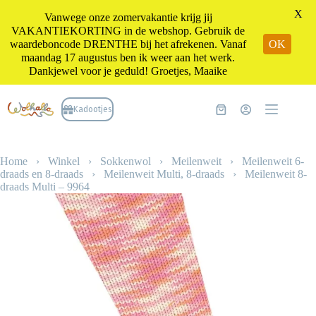
X
Vanwege onze zomervakantie krijg jij
VAKANTIEKORTING in de webshop. Gebruik de
waardeboncode DRENTHE bij het afrekenen. Vanaf
OK
maandag 17 augustus ben ik weer aan het werk.
Dankjewel voor je geduld! Groetjes, Maaike
Ga
naar
Kadootjes
Winkelwagen
de
inhoud
Home
›
Winkel
›
Sokkenwol
›
Meilenweit
›
Meilenweit 6-
draads en 8-draads
›
Meilenweit Multi, 8-draads
›
Meilenweit 8-
draads Multi – 9964