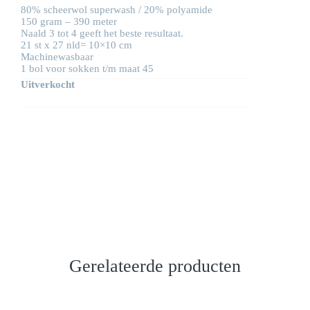
80% scheerwol superwash / 20% polyamide
150 gram – 390 meter
Naald 3 tot 4 geeft het beste resultaat.
21 st x 27 nld= 10×10 cm
Machinewasbaar
1 bol voor sokken t/m maat 45
Uitverkocht
Gerelateerde producten