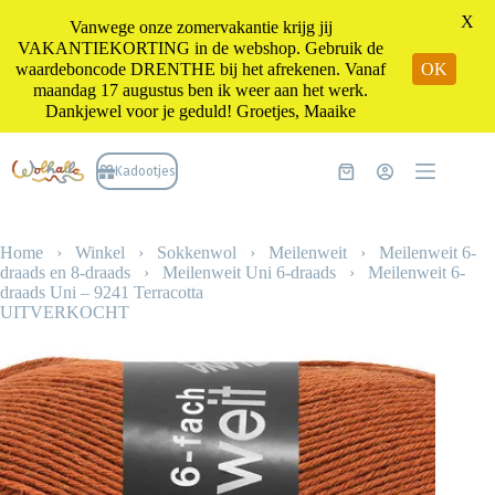
X
Vanwege onze zomervakantie krijg jij
VAKANTIEKORTING in de webshop. Gebruik de
waardeboncode DRENTHE bij het afrekenen. Vanaf
OK
maandag 17 augustus ben ik weer aan het werk.
Dankjewel voor je geduld! Groetjes, Maaike
Ga
naar
Kadootjes
Winkelwagen
de
inhoud
Home
›
Winkel
›
Sokkenwol
›
Meilenweit
›
Meilenweit 6-
draads en 8-draads
›
Meilenweit Uni 6-draads
›
Meilenweit 6-
draads Uni – 9241 Terracotta
UITVERKOCHT