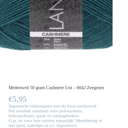
Meilenweit 50 gram Cashmere Uni – 0042 Zeegroen
€
5,95
Superzacht sokkengaren met als basis merinowol.
Het absolute summum voor polswarmers,
babyspulletjes, sjaals en omslagdoeken.
O ja, en voor luxe sokken natuurlijk! Meerkleurig of
met ajour, kabeltjes en zo. Supermooi!