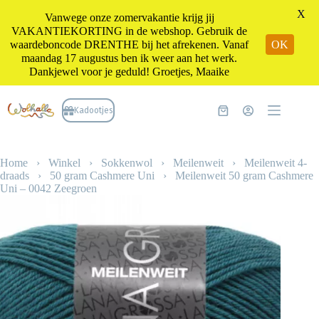
X
Vanwege onze zomervakantie krijg jij
VAKANTIEKORTING in de webshop. Gebruik de
waardeboncode DRENTHE bij het afrekenen. Vanaf
OK
maandag 17 augustus ben ik weer aan het werk.
Dankjewel voor je geduld! Groetjes, Maaike
Ga
naar
Kadootjes
Winkelwagen
de
inhoud
Home
›
Winkel
›
Sokkenwol
›
Meilenweit
›
Meilenweit 4-
draads
›
50 gram Cashmere Uni
›
Meilenweit 50 gram Cashmere
Uni – 0042 Zeegroen