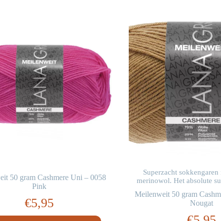
Superzacht sokkengaren m
eit 50 gram Cashmere Uni – 0058
merinowol. Het absolute
Pink
Meilenweit 50 gram Cashm
€
5,95
Nougat
€
5,95