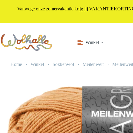
Vanwege onze zomervakantie krijg jij VAKANTIEKORTING i
Ga
naar
de
inhoud
Winkel
Home
›
Winkel
›
Sokkenwol
›
Meilenweit
›
Meilenweit