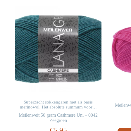
Superzacht sokkengaren met als basis
Meilenw
…
merinowol. Het absolute summum voor…
6
Meilenweit 50 gram Cashmere Uni – 0042
Zeegroen
€
5,95