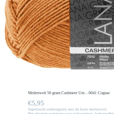
Meilenweit 50 gram Cashmere Uni – 0041 Cognac
€
5,95
Superzacht sokkengaren met als basis merinowol.
Het absolute summum voor polswarmers, babyspulletj