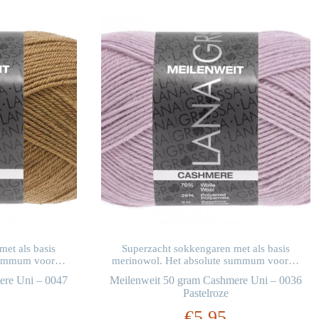
et als basis
Superzacht sokkengaren met als basis
 summum voor…
merinowol. Het absolute summum voor…
ere Uni – 0047
Meilenweit 50 gram Cashmere Uni – 0036
Pastelroze
€
5,95