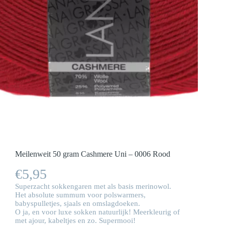
Meilenweit 50 gram Cashmere Uni – 0006 Rood
€
5,95
Superzacht sokkengaren met als basis merinowol.
Het absolute summum voor polswarmers,
babyspulletjes, sjaals en omslagdoeken.
O ja, en voor luxe sokken natuurlijk! Meerkleurig of
met ajour, kabeltjes en zo. Supermooi!