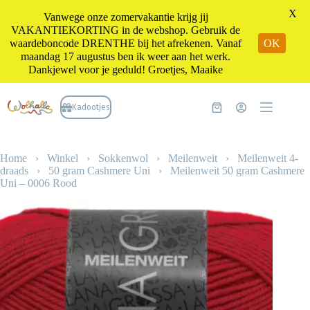
X
Vanwege onze zomervakantie krijg jij
VAKANTIEKORTING in de webshop. Gebruik de
waardeboncode DRENTHE bij het afrekenen. Vanaf
OK
maandag 17 augustus ben ik weer aan het werk.
Dankjewel voor je geduld! Groetjes, Maaike
Ga
naar
Kadootjes
Winkelwagen
de
inhoud
Home
›
Winkel
›
Sokkenwol
›
Meilenweit
›
Meilenweit 4-
draads
›
50 gram Cashmere Uni
›
Meilenweit 50 gram Cashmere
Uni – 0006 Rood