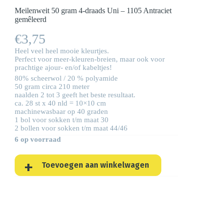
Meilenweit 50 gram 4-draads Uni – 1105 Antraciet
gemêleerd
€
3,75
Heel veel heel mooie kleurtjes.
Perfect voor meer-kleuren-breien, maar ook voor
prachtige ajour- en/of kabeltjes!
80% scheerwol / 20 % polyamide
50 gram circa 210 meter
naalden 2 tot 3 geeft het beste resultaat.
ca. 28 st x 40 nld = 10×10 cm
machinewasbaar op 40 graden
1 bol voor sokken t/m maat 30
2 bollen voor sokken t/m maat 44/46
6 op voorraad
Toevoegen aan winkelwagen