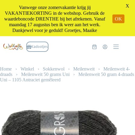
X
Vanwege onze zomervakantie krijg jij
VAKANTIEKORTING in de webshop. Gebruik de
waardeboncode DRENTHE bij het afrekenen. Vanaf
OK
maandag 17 augustus ben ik weer aan het werk.
Dankjewel voor je geduld! Groetjes, Maaike
Ga
naar
Kadootjes
Winkelwagen
de
inhoud
Home
›
Winkel
›
Sokkenwol
›
Meilenweit
›
Meilenweit 4-
draads
›
Meilenweit 50 grams Uni
›
Meilenweit 50 gram 4-draads
Uni – 1105 Antraciet gemêleerd