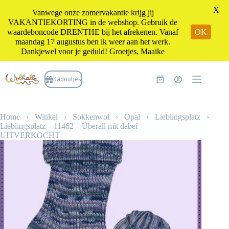
X
Vanwege onze zomervakantie krijg jij
VAKANTIEKORTING in de webshop. Gebruik de
waardeboncode DRENTHE bij het afrekenen. Vanaf
OK
maandag 17 augustus ben ik weer aan het werk.
Dankjewel voor je geduld! Groetjes, Maaike
Ga
naar
Kadootjes
Winkelwagen
de
inhoud
Home
›
Winkel
›
Sokkenwol
›
Opal
›
Lieblingsplatz
›
Lieblingsplatz – 11462 – Überall mit dabei
UITVERKOCHT