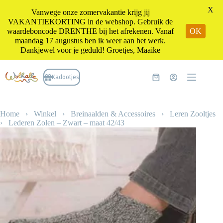
X
Vanwege onze zomervakantie krijg jij
VAKANTIEKORTING in de webshop. Gebruik de
waardeboncode DRENTHE bij het afrekenen. Vanaf
OK
maandag 17 augustus ben ik weer aan het werk.
Dankjewel voor je geduld! Groetjes, Maaike
Ga
naar
Kadootjes
Winkelwagen
de
inhoud
Home
›
Winkel
›
Breinaalden & Accessoires
›
Leren Zooltjes
›
Lederen Zolen – Zwart – maat 42/43