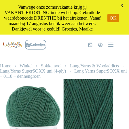
X
Vanwege onze zomervakantie krijg jij
VAKANTIEKORTING in de webshop. Gebruik de
waardeboncode DRENTHE bij het afrekenen. Vanaf
OK
maandag 17 augustus ben ik weer aan het werk.
Dankjewel voor je geduld! Groetjes, Maaike
Ga
naar
Kadootjes
Winkelwagen
de
inhoud
Home
›
Winkel
›
Sokkenwol
›
Lang Yarns & Wooladdicts
›
Lang Yarns SuperSOXX uni (4-ply)
›
Lang Yarns SuperSOXX uni
– 0118 – dennengroen