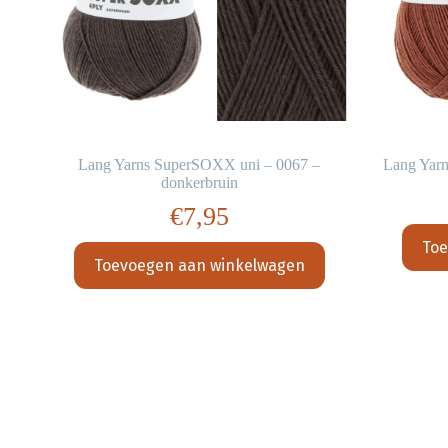
Lang Yarns SuperSOXX uni – 0067 –
Lang Yar
donkerbruin
€
7,95
Toe
Toevoegen aan winkelwagen