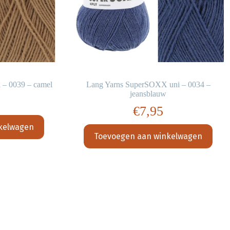
 – 0039 – camel
Lang Yarns SuperSOXX uni – 0034 –
jeansblauw
€
7,95
kelwagen
Toevoegen aan winkelwagen