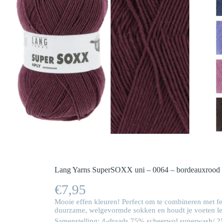
Lang Yarns SuperSOXX uni – 0064 – bordeauxrood
€
7,95
Mooie effen kleuren! Perfect om te combineren met fe
duurzame, welgevormde sokken en houdt je voeten l
Samenstelling: 4-draads 75% scheerwol superwash/ 