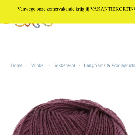
Vanwege onze zomervakantie krijg jij VAKANTIEKORTING i
Winkel
Ga
naar
de
inhoud
Home
›
Winkel
›
Sokkenwol
›
Lang Yarns & Wooladdicts