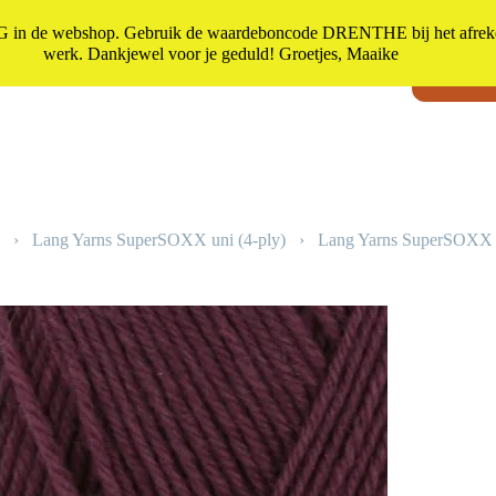
n de webshop. Gebruik de waardeboncode DRENTHE bij het afrekene
werk. Dankjewel voor je geduld! Groetjes, Maaike
Kadoot
Geen
resultaten
›
Lang Yarns SuperSOXX uni (4-ply)
›
Lang Yarns SuperSOXX u