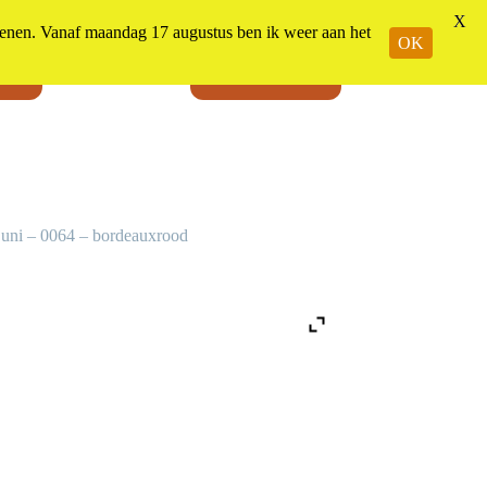
X
n. Vanaf maandag 17 augustus ben ik weer aan het
OK
jes
Winkelwagen
Menu
ni – 0064 – bordeauxrood