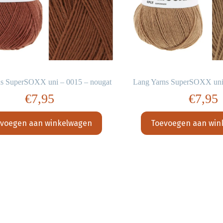
ns SuperSOXX uni – 0015 – nougat
Lang Yarns SuperSOXX uni
€
7,95
€
7,95
voegen aan winkelwagen
Toevoegen aan win