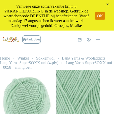
X
Vanwege onze zomervakantie krijg jij
VAKANTIEKORTING in de webshop. Gebruik de
waardeboncode DRENTHE bij het afrekenen. Vanaf
OK
maandag 17 augustus ben ik weer aan het werk.
Dankjewel voor je geduld! Groetjes, Maaike
Ga
naar
Kadootjes
Winkelwagen
de
inhoud
Home
›
Winkel
›
Sokkenwol
›
Lang Yarns & Wooladdicts
›
Lang Yarns SuperSOXX uni (4-ply)
›
Lang Yarns SuperSOXX uni
– 0058 – mintgroen