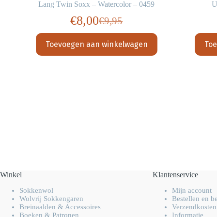
Lang Twin Soxx – Watercolor – 0459
U
36
€
8,00
€
9,95
Oorspronkelijke
Huidige
ijke
prijs
prijs
Toevoegen aan winkelwagen
Toe
was:
is:
€9,95.
€8,00.
Winkel
Klantenservice
Sokkenwol
Mijn account
Wolvrij Sokkengaren
Bestellen en b
Breinaalden & Accessoires
Verzendkosten
Boeken & Patronen
Informatie