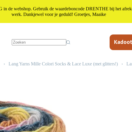
n de webshop. Gebruik de waardeboncode DRENTHE bij het afrekene
werk. Dankjewel voor je geduld! Groetjes, Maaike
Kadoot
Geen
resultaten
›
Lang Yarns Mille Colori Socks & Lace Luxe (met glitters!)
›
La