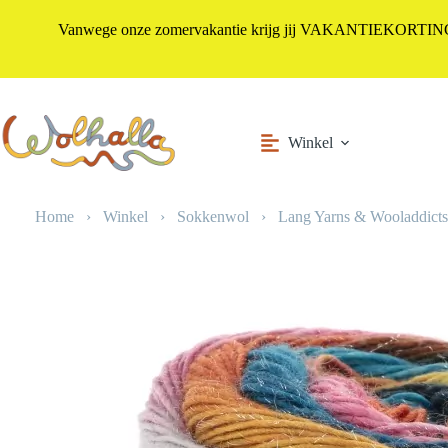
Vanwege onze zomervakantie krijg jij VAKANTIEKORTING i
Ga
naar
de
inhoud
Winkel
Home
›
Winkel
›
Sokkenwol
›
Lang Yarns & Wooladdicts