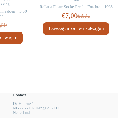
akking
Rellana Flotte Socke Freche Fruchte – 1936
nnaalden – 3.50
€
7,00
€
8,95
ne
Oorspronkelijk
Huidige
,50
prijs
prijs
spronkelijke
dige
Toevoegen aan winkelwagen
was:
is:
s
s
kelwagen
€8,95.
€7,00.
:
,50.
,00.
Contact
De Heurne 1
NL-7255 CK Hengelo GLD
Nederland