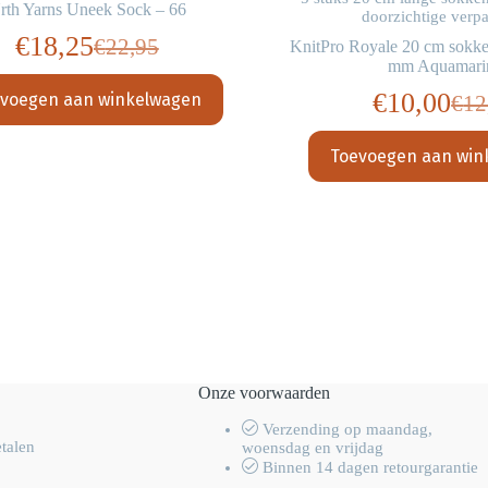
rth Yarns Uneek Sock – 66
doorzichtige verp
€
18,25
€
22,95
KnitPro Royale 20 cm sokke
Oorspronkelijke
Huidige
mm Aquamari
prijs
prijs
€
10,00
voegen aan winkelwagen
€
12
Oor
Hui
was:
is:
prij
prij
€22,95.
€18,25.
Toevoegen aan win
was
is:
€12
€10
Onze voorwaarden
Verzending op maandag,
etalen
woensdag en vrijdag
Binnen 14 dagen retourgarantie