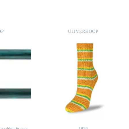
OP
UITVERKOOP
naalden in een
1936