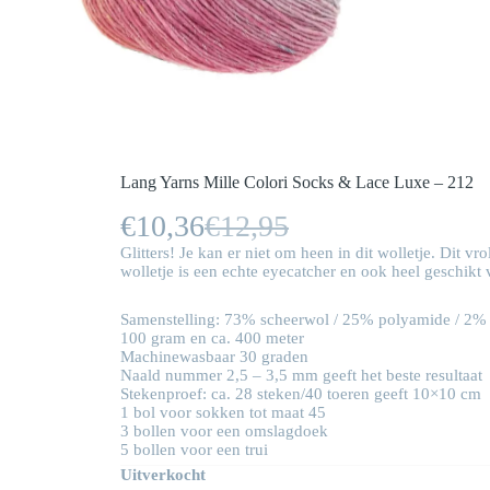
Lang Yarns Mille Colori Socks & Lace Luxe – 212
€
10,36
€
12,95
Oorspronkelijke
Huidige
Glitters! Je kan er niet om heen in dit wolletje. Dit vr
prijs
prijs
wolletje is een echte eyecatcher en ook heel geschikt 
was:
is:
Samenstelling: 73% scheerwol / 25% polyamide / 2% 
100 gram en ca. 400 meter
€12,95.
€10,36.
Machinewasbaar 30 graden
Naald nummer 2,5 – 3,5 mm geeft het beste resultaat
Stekenproef: ca. 28 steken/40 toeren geeft 10×10 cm
1 bol voor sokken tot maat 45
3 bollen voor een omslagdoek
5 bollen voor een trui
Uitverkocht