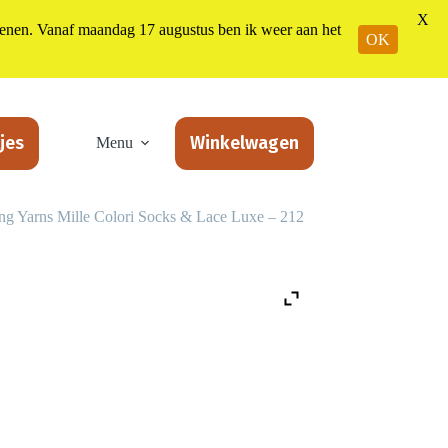
X
n. Vanaf maandag 17 augustus ben ik weer aan het
OK
jes
Winkelwagen
Menu
ng Yarns Mille Colori Socks & Lace Luxe – 212