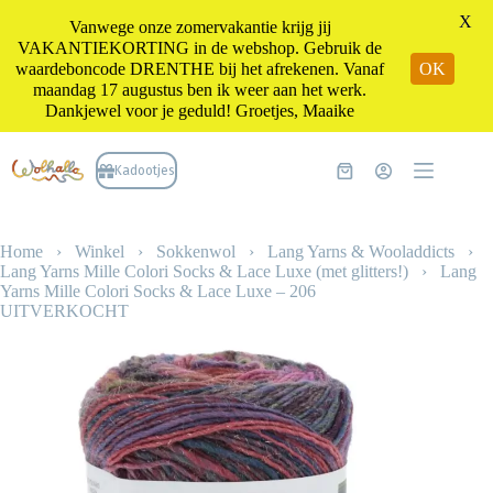
X
Vanwege onze zomervakantie krijg jij
VAKANTIEKORTING in de webshop. Gebruik de
waardeboncode DRENTHE bij het afrekenen. Vanaf
OK
maandag 17 augustus ben ik weer aan het werk.
Dankjewel voor je geduld! Groetjes, Maaike
Ga
naar
Kadootjes
Winkelwagen
de
inhoud
Home
›
Winkel
›
Sokkenwol
›
Lang Yarns & Wooladdicts
›
Lang Yarns Mille Colori Socks & Lace Luxe (met glitters!)
›
Lang
Yarns Mille Colori Socks & Lace Luxe – 206
UITVERKOCHT