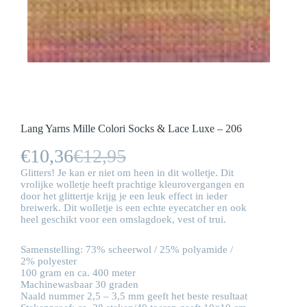
Lang Yarns Mille Colori Socks & Lace Luxe – 206
€
10,36
€
12,95
Oorspronkelijke
Huidige
Glitters! Je kan er niet om heen in dit wolletje. Dit
prijs
prijs
vrolijke wolletje heeft prachtige kleurovergangen en
door het glittertje krijg je een leuk effect in ieder
was:
is:
breiwerk. Dit wolletje is een echte eyecatcher en ook
heel geschikt voor een omslagdoek, vest of trui.
€12,95.
€10,36.
Samenstelling: 73% scheerwol / 25% polyamide /
2% polyester
100 gram en ca. 400 meter
Machinewasbaar 30 graden
Naald nummer 2,5 – 3,5 mm geeft het beste resultaat