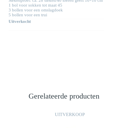
Stekenproef: ca. 28 steken/40 toeren geeft 10×10 cm
1 bol voor sokken tot maat 45
3 bollen voor een omslagdoek
5 bollen voor een trui
Uitverkocht
Gerelateerde producten
UITVERKOOP