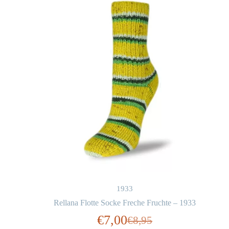
1933
Rellana Flotte Socke Freche Fruchte – 1933
€
7,00
€
8,95
Oorspronkelijke
Huidige