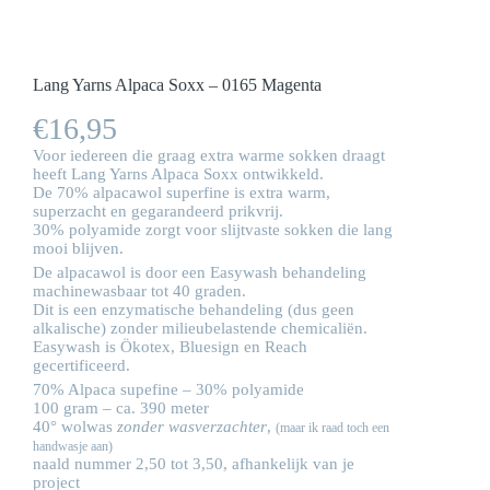
Lang Yarns Alpaca Soxx – 0165 Magenta
€
16,95
Voor iedereen die graag extra warme sokken draagt
heeft Lang Yarns Alpaca Soxx ontwikkeld.
De 70% alpacawol superfine is extra warm,
superzacht en gegarandeerd prikvrij.
30% polyamide zorgt voor slijtvaste sokken die lang
mooi blijven.
De alpacawol is door een Easywash behandeling
machinewasbaar tot 40 graden.
Dit is een enzymatische behandeling (dus geen
alkalische) zonder milieubelastende chemicaliën.
Easywash is Ökotex, Bluesign en Reach
gecertificeerd.
70% Alpaca supefine – 30% polyamide
100 gram – ca. 390 meter
40° wolwas
zonder wasverzachter
,
(maar ik raad toch een
handwasje aan)
naald nummer 2,50 tot 3,50, afhankelijk van je
project