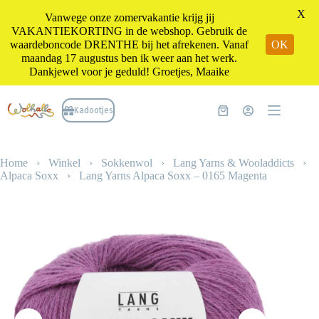
X
Vanwege onze zomervakantie krijg jij
VAKANTIEKORTING in de webshop. Gebruik de
waardeboncode DRENTHE bij het afrekenen. Vanaf
OK
maandag 17 augustus ben ik weer aan het werk.
Dankjewel voor je geduld! Groetjes, Maaike
Ga
naar
Kadootjes
Winkelwagen
de
inhoud
Home
›
Winkel
›
Sokkenwol
›
Lang Yarns & Wooladdicts
›
Alpaca Soxx
›
Lang Yarns Alpaca Soxx – 0165 Magenta