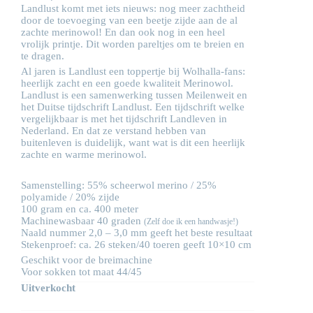
Landlust komt met iets nieuws: nog meer zachtheid
door de toevoeging van een beetje zijde aan de al
zachte merinowol! En dan ook nog in een heel
vrolijk printje. Dit worden pareltjes om te breien en
te dragen.
Al jaren is Landlust een toppertje bij Wolhalla-fans:
heerlijk zacht en een goede kwaliteit Merinowol.
Landlust is een samenwerking tussen Meilenweit en
het Duitse tijdschrift Landlust. Een tijdschrift welke
vergelijkbaar is met het tijdschrift Landleven in
Nederland. En dat ze verstand hebben van
buitenleven is duidelijk, want wat is dit een heerlijk
zachte en warme merinowol.
Samenstelling: 55% scheerwol merino / 25%
polyamide / 20% zijde
100 gram en ca. 400 meter
Machinewasbaar 40 graden
(Zelf doe ik een handwasje!)
Naald nummer 2,0 – 3,0 mm geeft het beste resultaat
Stekenproef: ca. 26 steken/40 toeren geeft 10×10 cm
Geschikt voor de breimachine
Voor sokken tot maat 44/45
Uitverkocht