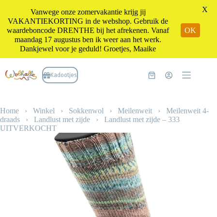
X
Vanwege onze zomervakantie krijg jij
VAKANTIEKORTING in de webshop. Gebruik de
waardeboncode DRENTHE bij het afrekenen. Vanaf
OK
maandag 17 augustus ben ik weer aan het werk.
Dankjewel voor je geduld! Groetjes, Maaike
Ga
naar
Kadootjes
Winkelwagen
de
inhoud
Home
›
Winkel
›
Sokkenwol
›
Meilenweit
›
Meilenweit 4-
draads
›
Landlust met zijde
›
Landlust met zijde – 333
UITVERKOCHT