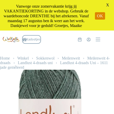
X
Vanwege onze zomervakantie krijg jij
VAKANTIEKORTING in de webshop. Gebruik de
waardeboncode DRENTHE bij het afrekenen. Vanaf
OK
maandag 17 augustus ben ik weer aan het werk.
Dankjewel voor je geduld! Groetjes, Maaike
Ga
naar
Kadootjes
Winkelwagen
de
inhoud
Home
›
Winkel
›
Sokkenwol
›
Meilenweit
›
Meilenweit 4-
draads
›
Landlust 4-draads uni
›
Landlust 4-draads Uni – 1611
jade gemêleerd