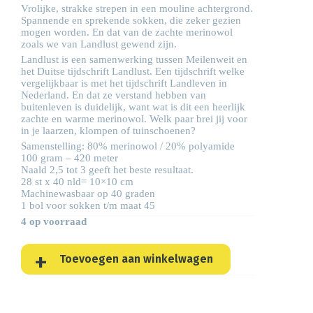
Vrolijke, strakke strepen in een mouline achtergrond.
Spannende en sprekende sokken, die zeker gezien
mogen worden. En dat van de zachte merinowol
zoals we van Landlust gewend zijn.
Landlust is een samenwerking tussen Meilenweit en
het Duitse tijdschrift Landlust. Een tijdschrift welke
vergelijkbaar is met het tijdschrift Landleven in
Nederland. En dat ze verstand hebben van
buitenleven is duidelijk, want wat is dit een heerlijk
zachte en warme merinowol. Welk paar brei jij voor
in je laarzen, klompen of tuinschoenen?
Samenstelling: 80% merinowol / 20% polyamide
100 gram – 420 meter
Naald 2,5 tot 3 geeft het beste resultaat.
28 st x 40 nld= 10×10 cm
Machinewasbaar op 40 graden
1 bol voor sokken t/m maat 45
4 op voorraad
Toevoegen aan winkelwagen