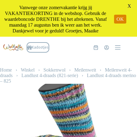
X
Vanwege onze zomervakantie krijg jij
VAKANTIEKORTING in de webshop. Gebruik de
waardeboncode DRENTHE bij het afrekenen. Vanaf
OK
maandag 17 augustus ben ik weer aan het werk.
Dankjewel voor je geduld! Groetjes, Maaike
Ga
naar
Kadootjes
Winkelwagen
de
inhoud
Home
›
Winkel
›
Sokkenwol
›
Meilenweit
›
Meilenweit 4-
draads
›
Landlust 4-draads (821-serie)
›
Landlust 4-draads merino
– 825