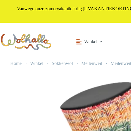
Vanwege onze zomervakantie krijg jij VAKANTIEKORTING i
Ga
naar
de
inhoud
Winkel
Home
›
Winkel
›
Sokkenwol
›
Meilenweit
›
Meilenweit