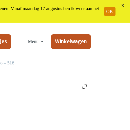
X
n. Vanaf maandag 17 augustus ben ik weer aan het
OK
jes
Winkelwagen
Menu
no – 516