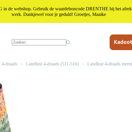
n de webshop. Gebruik de waardeboncode DRENTHE bij het afrekene
werk. Dankjewel voor je geduld! Groetjes, Maaike
Kadoot
Geen
resultaten
 4-draads
›
Landlust 4-draads (511-516)
›
Landlust 4-draads meri