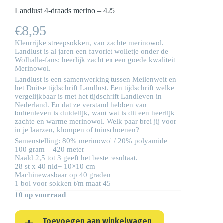
Landlust 4-draads merino – 425
€
8,95
Kleurrijke streepsokken, van zachte merinowol.
Landlust is al jaren een favoriet wolletje onder de
Wolhalla-fans: heerlijk zacht en een goede kwaliteit
Merinowol.
Landlust is een samenwerking tussen Meilenweit en
het Duitse tijdschrift Landlust. Een tijdschrift welke
vergelijkbaar is met het tijdschrift Landleven in
Nederland. En dat ze verstand hebben van
buitenleven is duidelijk, want wat is dit een heerlijk
zachte en warme merinowol. Welk paar brei jij voor
in je laarzen, klompen of tuinschoenen?
Samenstelling: 80% merinowol / 20% polyamide
100 gram – 420 meter
Naald 2,5 tot 3 geeft het beste resultaat.
28 st x 40 nld= 10×10 cm
Machinewasbaar op 40 graden
1 bol voor sokken t/m maat 45
10 op voorraad
Toevoegen aan winkelwagen