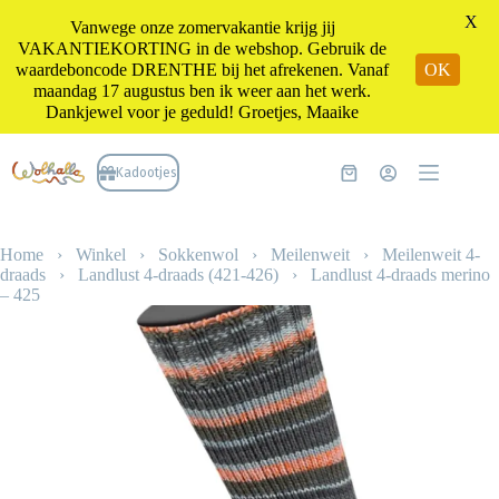
X
Vanwege onze zomervakantie krijg jij
VAKANTIEKORTING in de webshop. Gebruik de
waardeboncode DRENTHE bij het afrekenen. Vanaf
OK
maandag 17 augustus ben ik weer aan het werk.
Dankjewel voor je geduld! Groetjes, Maaike
Ga
naar
Kadootjes
Winkelwagen
de
inhoud
Home
›
Winkel
›
Sokkenwol
›
Meilenweit
›
Meilenweit 4-
draads
›
Landlust 4-draads (421-426)
›
Landlust 4-draads merino
– 425