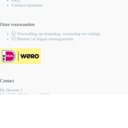
FAQ
Contact opnemen
Onze voorwaarden
Verzending op maandag, woensdag en vrijdag
Binnen 14 dagen retourgarantie
Contact
De Heurne 1
NL-7255 CK Hengelo GLD
Nederland
info@wolhalla.nl
+31 (0)657349751
Copyright 2003-2026 Wolhalla
-
Algemene voorwaarden
-
Privacyverklaring
- Ontwikkeld door
Best4u Group B.V.