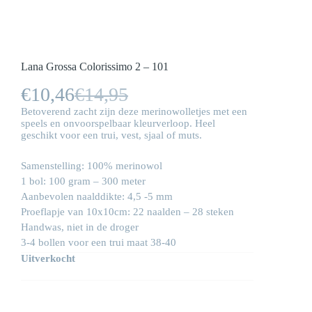
Lana Grossa Colorissimo 2 – 101
€
10,46
€
14,95
Oorspronkelijke
Huidige
Betoverend zacht zijn deze merinowolletjes met een
prijs
prijs
speels en onvoorspelbaar kleurverloop. Heel
geschikt voor een trui, vest, sjaal of muts.
was:
is:
Samenstelling: 100% merinowol
€14,95.
€10,46.
1 bol: 100 gram – 300 meter
Aanbevolen naalddikte: 4,5 -5 mm
Proeflapje van 10x10cm: 22 naalden – 28 steken
Handwas, niet in de droger
3-4 bollen voor een trui maat 38-40
Uitverkocht