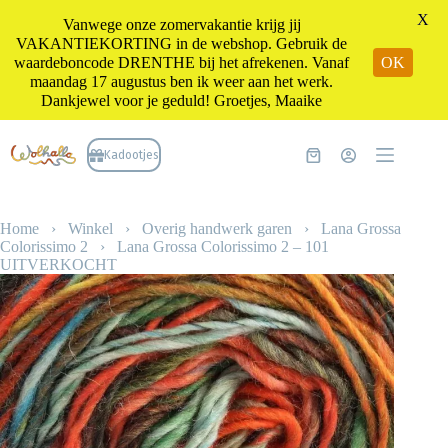
X
Vanwege onze zomervakantie krijg jij
VAKANTIEKORTING in de webshop. Gebruik de
waardeboncode DRENTHE bij het afrekenen. Vanaf
OK
maandag 17 augustus ben ik weer aan het werk.
Dankjewel voor je geduld! Groetjes, Maaike
Ga
naar
Kadootjes
Winkelwagen
de
inhoud
Home
›
Winkel
›
Overig handwerk garen
›
Lana Grossa
Colorissimo 2
›
Lana Grossa Colorissimo 2 – 101
UITVERKOCHT