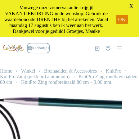
X
Vanwege onze zomervakantie krijg jij
VAKANTIEKORTING in de webshop. Gebruik de
waardeboncode DRENTHE bij het afrekenen. Vanaf
OK
maandag 17 augustus ben ik weer aan het werk.
Dankjewel voor je geduld! Groetjes, Maaike
Ga
naar
Kadootjes
Winkelwagen
de
inhoud
Home
›
Winkel
›
Breinaalden & Accessoires
›
KnitPro
›
KnitPro Zing (gekleurd aluminium)
›
KnitPro Zing rondbreinaalden
80 cm
›
KnitPro Zing rondbreinaald 80 cm – 3.00 mm