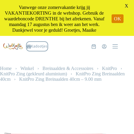
X
Vanwege onze zomervakantie krijg jij
VAKANTIEKORTING in de webshop. Gebruik de
waardeboncode DRENTHE bij het afrekenen. Vanaf
OK
maandag 17 augustus ben ik weer aan het werk.
Dankjewel voor je geduld! Groetjes, Maaike
Ga
naar
Kadootjes
Winkelwagen
de
inhoud
Home
›
Winkel
›
Breinaalden & Accessoires
›
KnitPro
›
KnitPro Zing (gekleurd aluminium)
›
KnitPro Zing Breinaalden
40cm
›
KnitPro Zing Breinaalden 40cm – 9.00 mm