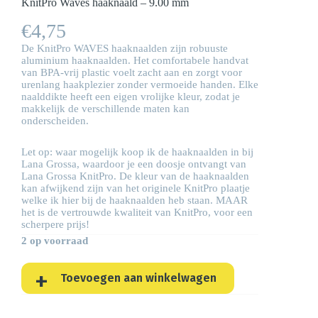
KnitPro Waves haaknaald – 9.00 mm
€
4,75
De KnitPro WAVES haaknaalden zijn robuuste
aluminium haaknaalden. Het comfortabele handvat
van BPA-vrij plastic voelt zacht aan en zorgt voor
urenlang haakplezier zonder vermoeide handen. Elke
naalddikte heeft een eigen vrolijke kleur, zodat je
makkelijk de verschillende maten kan
onderscheiden.
Let op: waar mogelijk koop ik de haaknaalden in bij
Lana Grossa, waardoor je een doosje ontvangt van
Lana Grossa KnitPro. De kleur van de haaknaalden
kan afwijkend zijn van het originele KnitPro plaatje
welke ik hier bij de haaknaalden heb staan. MAAR
het is de vertrouwde kwaliteit van KnitPro, voor een
scherpere prijs!
2 op voorraad
Toevoegen aan winkelwagen