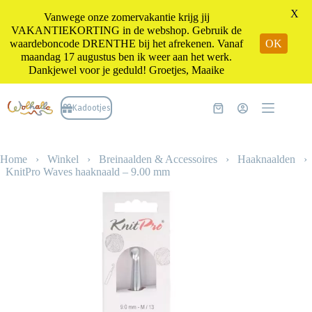
X
Vanwege onze zomervakantie krijg jij
VAKANTIEKORTING in de webshop. Gebruik de
waardeboncode DRENTHE bij het afrekenen. Vanaf
OK
maandag 17 augustus ben ik weer aan het werk.
Dankjewel voor je geduld! Groetjes, Maaike
Ga
naar
Kadootjes
Winkelwagen
de
inhoud
Home
›
Winkel
›
Breinaalden & Accessoires
›
Haaknaalden
›
KnitPro Waves haaknaald – 9.00 mm