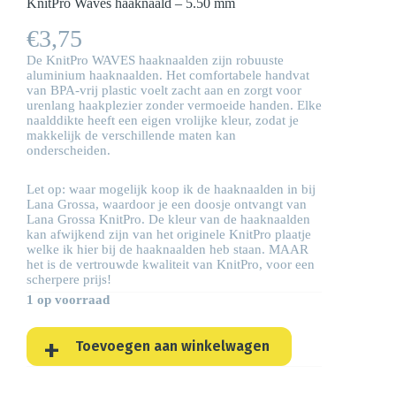
KnitPro Waves haaknaald – 5.50 mm
€
3,75
De KnitPro WAVES haaknaalden zijn robuuste
aluminium haaknaalden. Het comfortabele handvat
van BPA-vrij plastic voelt zacht aan en zorgt voor
urenlang haakplezier zonder vermoeide handen. Elke
naalddikte heeft een eigen vrolijke kleur, zodat je
makkelijk de verschillende maten kan
onderscheiden.
Let op: waar mogelijk koop ik de haaknaalden in bij
Lana Grossa, waardoor je een doosje ontvangt van
Lana Grossa KnitPro. De kleur van de haaknaalden
kan afwijkend zijn van het originele KnitPro plaatje
welke ik hier bij de haaknaalden heb staan. MAAR
het is de vertrouwde kwaliteit van KnitPro, voor een
scherpere prijs!
1 op voorraad
Toevoegen aan winkelwagen