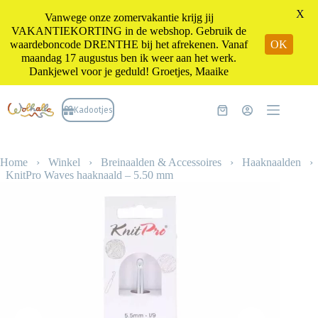
X
Vanwege onze zomervakantie krijg jij
VAKANTIEKORTING in de webshop. Gebruik de
waardeboncode DRENTHE bij het afrekenen. Vanaf
OK
maandag 17 augustus ben ik weer aan het werk.
Dankjewel voor je geduld! Groetjes, Maaike
Ga
naar
Kadootjes
Winkelwagen
de
inhoud
Home
›
Winkel
›
Breinaalden & Accessoires
›
Haaknaalden
›
KnitPro Waves haaknaald – 5.50 mm