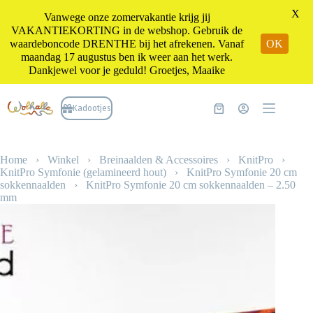
X
Vanwege onze zomervakantie krijg jij
VAKANTIEKORTING in de webshop. Gebruik de
waardeboncode DRENTHE bij het afrekenen. Vanaf
OK
maandag 17 augustus ben ik weer aan het werk.
Dankjewel voor je geduld! Groetjes, Maaike
Ga
naar
Kadootjes
Winkelwagen
de
inhoud
Home
›
Winkel
›
Breinaalden & Accessoires
›
KnitPro
›
KnitPro Symfonie (gelamineerd hout)
›
KnitPro Symfonie 20 cm
sokkennaalden
›
KnitPro Symfonie 20 cm sokkennaalden – 2.50
mm