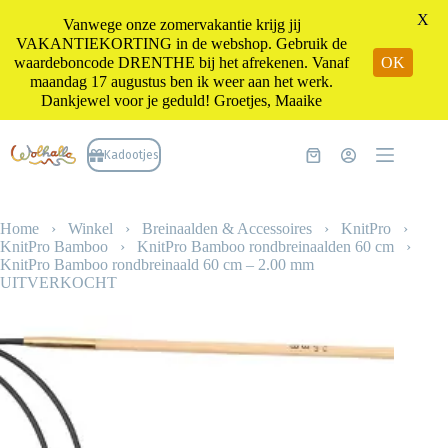
X
Vanwege onze zomervakantie krijg jij
VAKANTIEKORTING in de webshop. Gebruik de
waardeboncode DRENTHE bij het afrekenen. Vanaf
OK
maandag 17 augustus ben ik weer aan het werk.
Dankjewel voor je geduld! Groetjes, Maaike
Ga
naar
Kadootjes
Winkelwagen
de
inhoud
Home
›
Winkel
›
Breinaalden & Accessoires
›
KnitPro
›
KnitPro Bamboo
›
KnitPro Bamboo rondbreinaalden 60 cm
›
KnitPro Bamboo rondbreinaald 60 cm – 2.00 mm
UITVERKOCHT