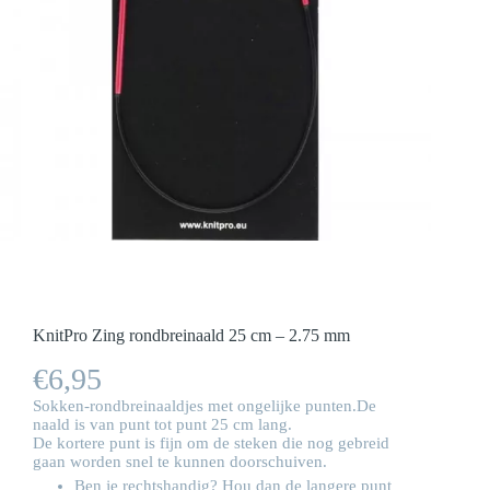
KnitPro Zing rondbreinaald 25 cm – 2.75 mm
€
6,95
Sokken-rondbreinaaldjes met ongelijke punten.De
naald is van punt tot punt 25 cm lang.
De kortere punt is fijn om de steken die nog gebreid
gaan worden snel te kunnen doorschuiven.
Ben je rechtshandig? Hou dan de langere punt