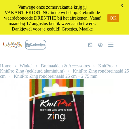
X
Vanwege onze zomervakantie krijg jij
VAKANTIEKORTING in de webshop. Gebruik de
waardeboncode DRENTHE bij het afrekenen. Vanaf
OK
maandag 17 augustus ben ik weer aan het werk.
Dankjewel voor je geduld! Groetjes, Maaike
Ga
naar
Kadootjes
Winkelwagen
de
inhoud
Home
›
Winkel
›
Breinaalden & Accessoires
›
KnitPro
›
KnitPro Zing (gekleurd aluminium)
›
KnitPro Zing rondbreinaald 25
cm
›
KnitPro Zing rondbreinaald 25 cm – 2.75 mm