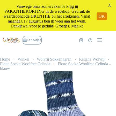
X
Vanwege onze zomervakantie krijg jij
VAKANTIEKORTING in de webshop. Gebruik de
waardeboncode DRENTHE bij het afrekenen. Vanaf
OK
maandag 17 augustus ben ik weer aan het werk.
Dankjewel voor je geduld! Groetjes, Maaike
Ga
naar
Kadootjes
Winkelwagen
de
inhoud
Home
›
Winkel
›
Wolvrij Sokkengaren
›
Rellana Wolvrij
›
Flotte Socke Woolfree Celinda
›
Flotte Socke Woolfree Celinda –
blauw