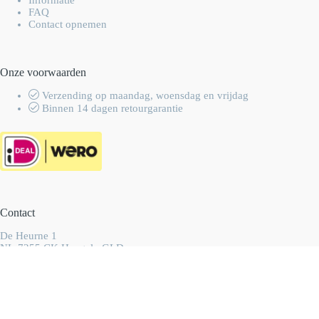
FAQ
Contact opnemen
Onze voorwaarden
Verzending op maandag, woensdag en vrijdag
Binnen 14 dagen retourgarantie
Contact
De Heurne 1
NL-7255 CK Hengelo GLD
Nederland
info@wolhalla.nl
+31 (0)657349751
Copyright 2003-2026 Wolhalla
-
Algemene voorwaarden
-