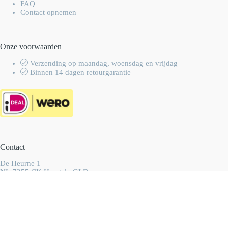
FAQ
Contact opnemen
Onze voorwaarden
Verzending op maandag, woensdag en vrijdag
Binnen 14 dagen retourgarantie
Contact
De Heurne 1
NL-7255 CK Hengelo GLD
Nederland
info@wolhalla.nl
+31 (0)657349751
Copyright 2003-2026 Wolhalla
-
Algemene voorwaarden
-
Privacyverklaring
- Ontwikkeld door
Best4u Group B.V.