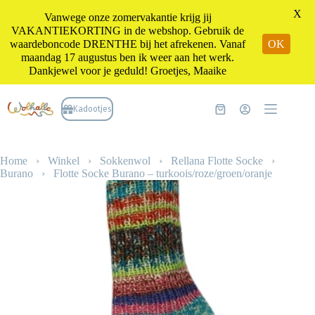
X
Vanwege onze zomervakantie krijg jij
VAKANTIEKORTING in de webshop. Gebruik de
waardeboncode DRENTHE bij het afrekenen. Vanaf
OK
maandag 17 augustus ben ik weer aan het werk.
Dankjewel voor je geduld! Groetjes, Maaike
Ga
naar
Kadootjes
Winkelwagen
de
inhoud
Home
›
Winkel
›
Sokkenwol
›
Rellana Flotte Socke
›
Burano
›
Flotte Socke Burano – turkoois/roze/groen/oranje